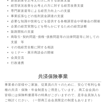
新規創業をお考えの方に対する創業支援
経営状況改善をお考えの方に対する経営改善支援
専門家派遣等による経営力向上への支援
事業拡張などの低利資金調達の支援
必要な知識や技術などを提供する各種講習会や研修会の開催
企業の経営実態などを明らかにするための経営診断
販路開拓の支援
商取引･契約問題･債権･債務問題等の法律問題等に対しての
支援 等
その他経営全般に関する相談
セミナー・展示商談会の開催
会員交流
行政連携
共済保険事業
事業者の皆様やご家族、従業員の方々のために、安心で有利な各
種の共済・保険・年金制度をご用意しています。 商工会会員の
皆様には保険料優遇等の特典がございますので、是非会員加入を
ご検討ください。（一部商工会会員限定の制度もあります）