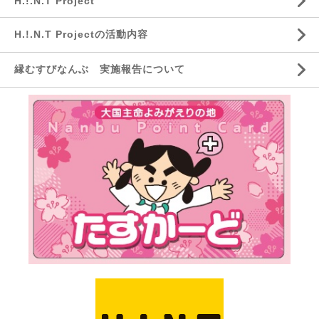
H.!.N.T Project
H.!.N.T Projectの活動内容
縁むすびなんぶ 実施報告について