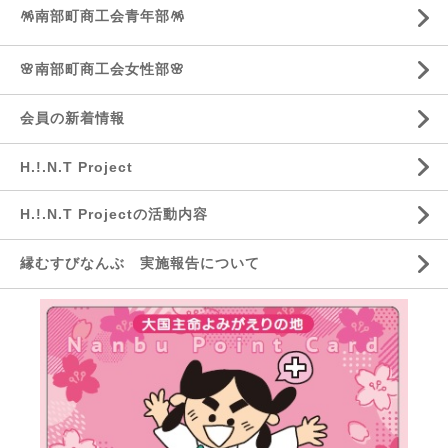
🪅南部町商工会青年部🪅
🌸南部町商工会女性部🌸
会員の新着情報
H.!.N.T Project
H.!.N.T Projectの活動内容
縁むすびなんぶ 実施報告について